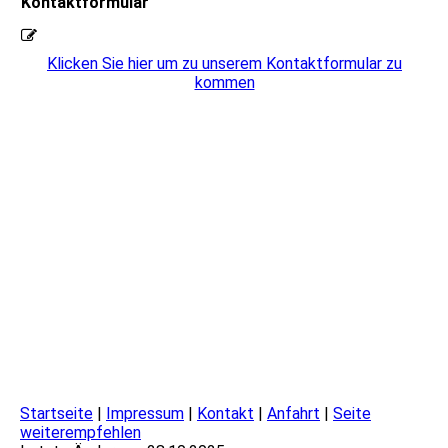
Kontaktformular
Klicken Sie hier um zu unserem Kon­takt­for­mu­lar zu
kommen
Startseite
|
Impressum
|
Kontakt
|
Anfahrt
|
Seite
weiterempfehlen