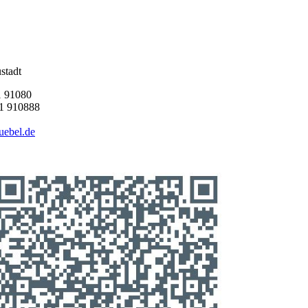
stadt
1 91080
 910888
uebel.de