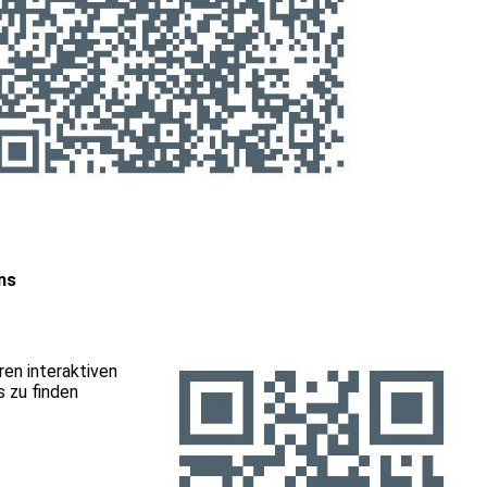
ns
ren interaktiven
s zu finden