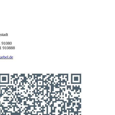
stadt
1 91080
 910888
uebel.de